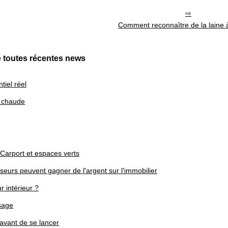
Comment reconnaître de la laine à
 toutes récentes news
tiel réel
u chaude
 Carport et espaces verts
isseurs peuvent gagner de l'argent sur l'immobilier
 intérieur ?
sage
 avant de se lancer