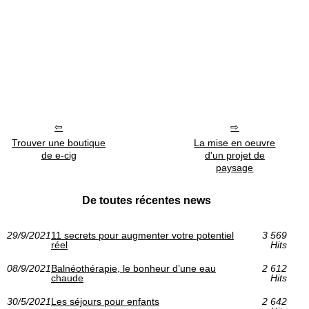
Trouver une boutique
La mise en oeuvre
de e-cig
d'un projet de
paysage
De toutes récentes news
29/9/2021
11 secrets pour augmenter votre potentiel
3 569
réel
Hits
08/9/2021
Balnéothérapie, le bonheur d’une eau
2 612
chaude
Hits
30/5/2021
Les séjours pour enfants
2 642