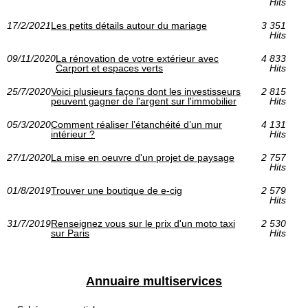
Hits
17/2/2021
Les petits détails autour du mariage
3 351
Hits
09/11/2020
La rénovation de votre extérieur avec
4 833
Carport et espaces verts
Hits
25/7/2020
Voici plusieurs façons dont les investisseurs
2 815
peuvent gagner de l'argent sur l'immobilier
Hits
05/3/2020
Comment réaliser l’étanchéité d’un mur
4 131
intérieur ?
Hits
27/1/2020
La mise en oeuvre d'un projet de paysage
2 757
Hits
01/8/2019
Trouver une boutique de e-cig
2 579
Hits
31/7/2019
Renseignez vous sur le prix d'un moto taxi
2 530
sur Paris
Hits
Annuaire multiservices