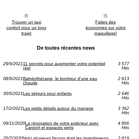
Trouver un taxi
Faites des
confort pour un long
économies sur votre
trajet
maquillage!
De toutes récentes news
29/9/2021
11 secrets pour augmenter votre potentiel
3 577
réel
Hits
08/9/2021
Balnéothérapie, le bonheur d’une eau
2 613
chaude
Hits
30/5/2021
Les séjours pour enfants
2 646
Hits
17/2/2021
Les petits détails autour du mariage
3 362
Hits
09/11/2020
La rénovation de votre extérieur avec
4 856
Carport et espaces verts
Hits
25/7/2020
Voici plusieurs façons dont les investisseurs
2 819