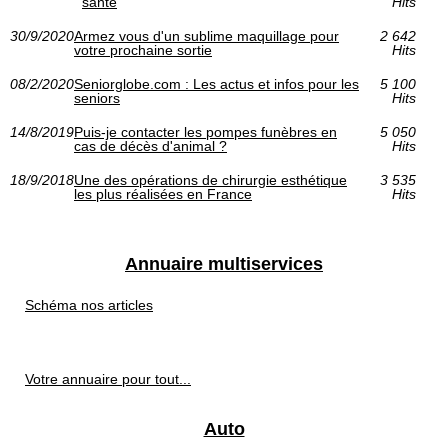
santé
Hits
30/9/2020
Armez vous d'un sublime maquillage pour
2 642
votre prochaine sortie
Hits
08/2/2020
Seniorglobe.com : Les actus et infos pour les
5 100
seniors
Hits
14/8/2019
Puis-je contacter les pompes funèbres en
5 050
cas de décès d'animal ?
Hits
18/9/2018
Une des opérations de chirurgie esthétique
3 535
les plus réalisées en France
Hits
Annuaire multiservices
Schéma nos articles
Votre annuaire pour tout...
Auto