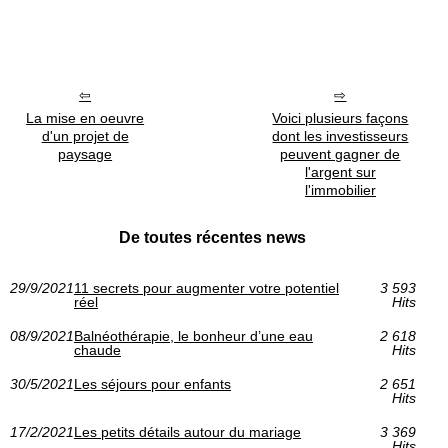
La mise en oeuvre
Voici plusieurs façons
d'un projet de
dont les investisseurs
paysage
peuvent gagner de
l'argent sur
l'immobilier
De toutes récentes news
29/9/2021
11 secrets pour augmenter votre potentiel
3 593
réel
Hits
08/9/2021
Balnéothérapie, le bonheur d’une eau
2 618
chaude
Hits
30/5/2021
Les séjours pour enfants
2 651
Hits
17/2/2021
Les petits détails autour du mariage
3 369
Hits