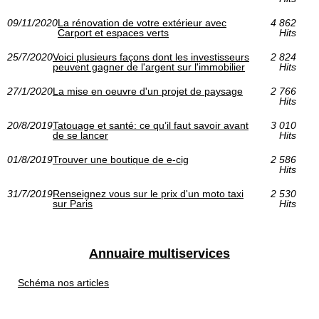
09/11/2020
La rénovation de votre extérieur avec
4 862
Carport et espaces verts
Hits
25/7/2020
Voici plusieurs façons dont les investisseurs
2 824
peuvent gagner de l'argent sur l'immobilier
Hits
27/1/2020
La mise en oeuvre d'un projet de paysage
2 766
Hits
20/8/2019
Tatouage et santé: ce qu’il faut savoir avant
3 010
de se lancer
Hits
01/8/2019
Trouver une boutique de e-cig
2 586
Hits
31/7/2019
Renseignez vous sur le prix d'un moto taxi
2 530
sur Paris
Hits
Annuaire multiservices
Schéma nos articles